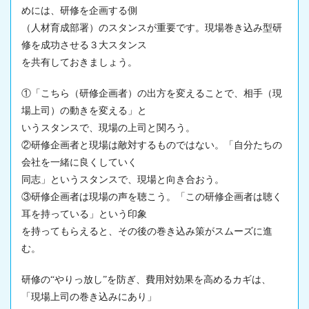
めには、研修を企画する側
（人材育成部署）のスタンスが重要です。現場
巻き込み
型研
修を成功させる３大スタンス
を共有しておきましょう。
①「こちら（研修企画者）の出方を変えることで、相手（
現
場
上司）の動きを変える」と
いうスタンスで、
現場
の上司と関ろう。
②研修企画者と
現場
は敵対するものではない。「自分たちの
会社を一緒に良くしていく
同志」というスタンスで、
現場
と向き合おう。
③研修企画者は
現場
の声を聴こう。「この研修企画者は聴く
耳を持っている」という印象
を持ってもらえると、その後の
巻き込み
策がスムーズに進
む。
研修の“やりっ放し”を防ぎ、費用対効果を高めるカギは、
「
現場
上司の
巻き込み
にあり」