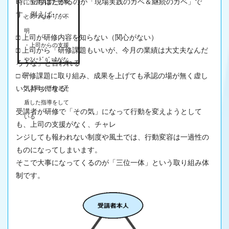
時に立ちはだかるのが「
現場
実践のカベ＆継続のカベ」で
・学習内容と仕事
す。例えば･･･、
とのつながりが不
明
□ 上司が研修内容を知らない（関心がない）
・上司からの支援
□ 上司から「研修課題もいいが、今月の業績は大丈夫なんだ
やﾌｨｰﾄﾞﾊﾞｯｸがな
ろうな」と言われる
い
□ 研修課題に取り組み、成果を上げても承認の場が無く虚し
い気持ちになる。
・上司が研修と矛
盾した指導をして
受講者が研修で「その気」になって行動を変えようとして
いる
も、上司の支援がなく、チャレ
ンジしても報われない制度や風土では、行動変容は一過性の
ものになってしまいます。
そこで大事になってくるのが「三位一体」という取り組み体
制です。