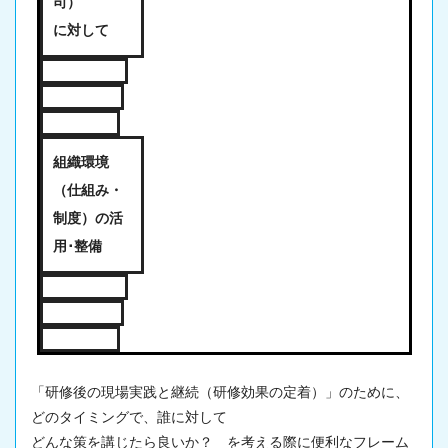
司）
に対して
組織環境
（仕組み・
制度）
の活
用･整備
「研修後の
現場
実践と継続（
研修効果の定着
）」のために、
どのタイミングで、誰に対して
どんな策を講じたら良いか？ を考える際に便利なフレーム