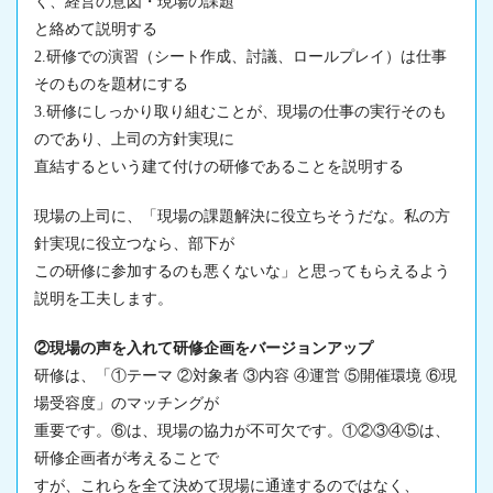
く、経営の意図・
現場
の課題
と絡めて説明する
2.研修での演習（シート作成、討議、ロールプレイ）は仕事
そのものを題材にする
3.研修にしっかり取り組むことが、
現場
の仕事の実行そのも
のであり、上司の方針実現に
直結するという建て付けの研修であることを説明する
現場
の上司に、「
現場
の課題解決に役立ちそうだな。私の方
針実現に役立つなら、部下が
この研修に参加するのも悪くないな」と思ってもらえるよう
説明を工夫します。
②現場の声を入れて研修企画をバージョンアップ
研修は、「①テーマ ②対象者 ③内容 ④運営 ⑤開催環境 ⑥
現
場
受容度」のマッチングが
重要です。⑥は、
現場
の協力が不可欠です。①②③④⑤は、
研修企画者が考えることで
すが、これらを全て決めて現場に通達するのではなく、