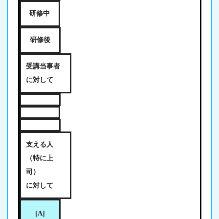
研修中
研修後
受講当事者
に対して
支える人
（特に上
司）
に対して
[A]