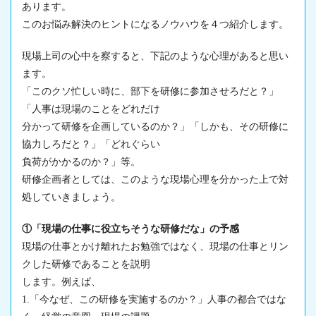
あります。
このお悩み解決のヒントになるノウハウを４つ紹介します。
現場
上司の心中を察すると、下記のような心理があると思い
ます。
「このクソ忙しい時に、部下を研修に参加させろだと？」
「人事は
現場
のことをどれだけ
分かって研修を企画しているのか？」「しかも、その研修に
協力しろだと？」「どれぐらい
負荷がかかるのか？」等。
研修企画者としては、このような
現場
心理を分かった上で対
処していきましょう。
①「現場の仕事に役立ちそうな研修だな」の予感
現場
の仕事とかけ離れたお勉強ではなく、
現場
の仕事とリン
クした研修であることを説明
します。例えば、
1.「今なぜ、この研修を実施するのか？」人事の都合ではな