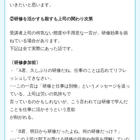
いきたいと思います。
②研修を活かすも殺すも上司の関わり次第
受講者上司の何気ない態度や不用意な一言が、
研修効果
を損
ねている場合があります。
下記は全て実際にあった話です。
〔研修参加前〕
・「A君、久しぶりの研修だね。仕事のことは忘れてリフレ
ッシュしてきなさい」
･･･この一言は「研修と仕事は別物」というメッセージを送っ
ている。上司は労いの気持ちで
言っているのかもしれないが、こう言われては研修で学んだ
ことを仕事に活かそうという意欲
が削がれる。
・「B君、明日から研修だったよね。何の研修だっけ？」
･･･この上司は部下が受ける研修の目的や内容を理解していな