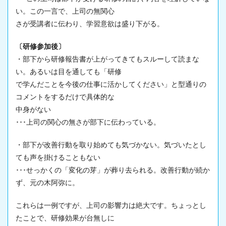
い。この一言で、上司の無関心
さが受講者に伝わり、学習意欲は盛り下がる。
〔研修参加後〕
・部下から研修報告書が上がってきてもスルーして読まな
い。あるいは目を通しても「研修
で学んだことを今後の仕事に活かしてください」と型通りの
コメントをするだけで具体的な
中身がない
･･･上司の関心の無さが部下に伝わっている。
・部下が改善行動を取り始めても気づかない。気づいたとし
ても声を掛けることもない
･･･せっかくの「変化の芽」が葬り去られる。改善行動が続か
ず、元の木阿弥に。
これらは一例ですが、上司の影響力は絶大です。ちょっとし
たことで、
研修効果
が台無しに