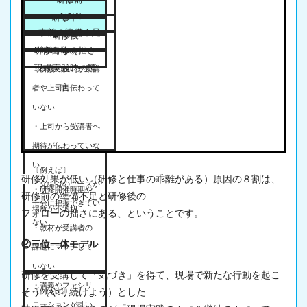
４０％
研修中
事前の準備不足
２０％
研修後
〔例えば〕
研修自体の拙さ
４０％
現場実践時の障
・研修の狙いが受講
害
者や上司に伝わって
いない
・上司から受講者へ
期待が伝わっていな
い
〔例えば〕
研修効果
が低い（研修と仕事の乖離がある）原因の８割は、
・受講者のニーズが
・研修開催時期や
研修前の準備不足と研修後の
十分に把握できてい
場所が不適切
フォローの拙さにある、ということです。
ない
・教材が受講者の
②三位一体モデル
課題にマッチして
いない
研修を受講して「気づき」を得て、
現場
で新たな行動を起こ
・講義やファシリ
〔例えば〕
そう（やり続けよう）とした
テーションが拙い