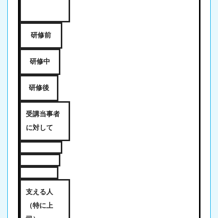
研修前
研修中
研修後
受講当事者
に対して
支える人
（特に上