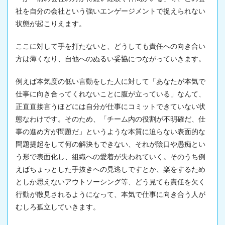
社を自分の会社という強いエンゲージメントで捉えられない
状態が起こりえます。
ここに対して手を打たないと、どうしても責任への向き合い
方は薄くなり、自他へのぬるい妥協につながっていきます。
例えば本気度の低い言動をした人に対して「あなたが本気で
仕事に向き合ってくれないことに腹が立っている」なんて、
正直直接言うほどには自分が仕事にコミットできていない状
態なわけです。そのため、「チーム内の役割が不明確だ、仕
事の進め方が問題だ」というような本質に迫らない表面的な
問題提起をして何の解決もできない、それが陰口や愚痴とい
う形で表面化し、組織への愛着が失われていく。そのうち例
えばちょっとした手抜きへの見逃しですとか、楽をするため
としか思えないアウトソーシング等、どう見ても責任を欠く
行動が散見されるようになって、本気で仕事に向き合う人が
むしろ孤立していきます。