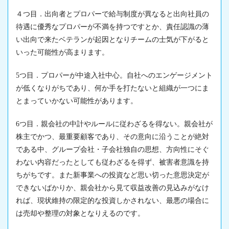
４つ目．出向者とプロパーで給与制度が異なると出向社員の
待遇に優秀なプロパーが不満を持つですとか、責任認識の薄
い出向で来たベテランが起因となりチームの士気が下がると
いった可能性が高まります。
5つ目．プロパーが中途入社中心。自社へのエンゲージメント
が低くなりがちであり、何か手を打たないと組織が一つにま
とまっていかない可能性があります。
6つ目．親会社の中計やルールに従わざるを得ない。親会社が
株主でかつ、最重要顧客であり、その意向に沿うことが絶対
である中、グループ会社・子会社独自の思想、方向性にそぐ
わない内容だったとしても従わざるを得ず、被害者意識を持
ちがちです。また新事業への投資など思い切った意思決定が
できないばかりか、親会社から見て収益改善の見込みがなけ
れば、現状維持の限定的な投資しかされない、最悪の場合に
は売却や整理の対象となりえるのです。