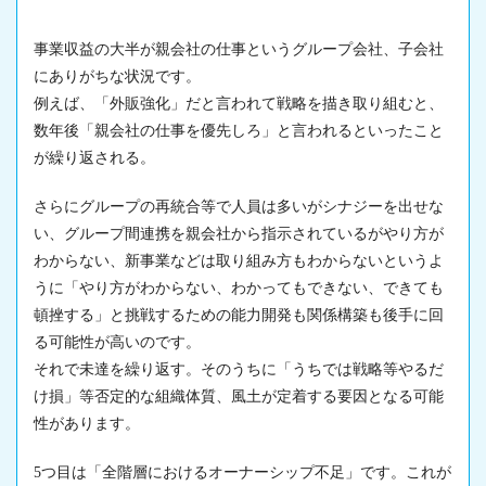
事業収益の大半が親会社の仕事というグループ会社、子会社
にありがちな状況です。
例えば、「外販強化」だと言われて戦略を描き取り組むと、
数年後「親会社の仕事を優先しろ」と言われるといったこと
が繰り返される。
さらにグループの再統合等で人員は多いがシナジーを出せな
い、グループ間連携を親会社から指示されているがやり方が
わからない、新事業などは取り組み方もわからないというよ
うに「やり方がわからない、わかってもできない、できても
頓挫する」と挑戦するための能力開発も関係構築も後手に回
る可能性が高いのです。
それで未達を繰り返す。そのうちに「うちでは戦略等やるだ
け損」等否定的な組織体質、風土が定着する要因となる可能
性があります。
5つ目は「全階層におけるオーナーシップ不足」です。これが