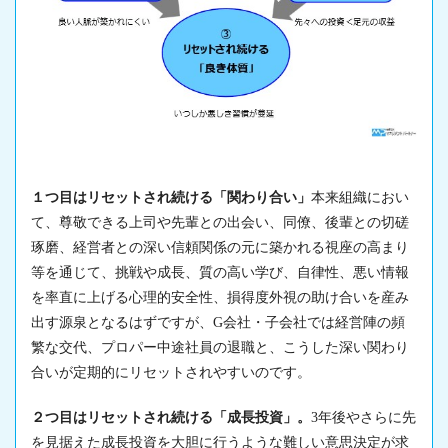
１つ目はリセットされ続ける「関わり合い」
本来組織におい
て、尊敬できる上司や先輩との出会い、同僚、後輩との切磋
琢磨、経営者との深い信頼関係の元に築かれる視座の高まり
等を通じて、挑戦や成長、質の高い学び、自律性、悪い情報
を率直に上げる心理的安全性、損得度外視の助け合いを産み
出す源泉となるはずですが、G会社・子会社では経営陣の頻
繁な交代、プロパー中途社員の退職と、こうした深い関わり
合いが定期的にリセットされやすいのです。
２つ目はリセットされ続ける「成長投資」。
3年後やさらに先
を見据えた成長投資を大胆に行うような難しい意思決定が求