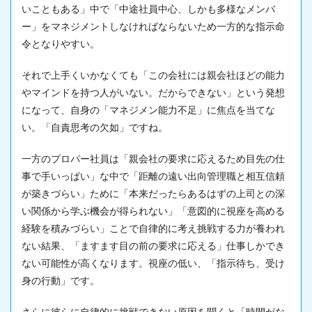
いこともある」中で「中途社員中心、しかも多様なメンバ
ー」をマネジメントしなければならないため一方的な指示命
令となりやすい。
それで上手くいかなくても「この会社には親会社ほどの能力
やマインドを持つ人がいない。だからできない」という発想
になって、自身の「マネジメン能力不足」に焦点を当てな
い。「自責思考の欠如」ですね。
一方のプロパー社員は「親会社の要求に応えるため目先の仕
事で手いっぱい」な中で「距離の遠い出向管理職と相互信頼
が築きづらい」ために「本来だったらあるはずの上司との深
い関係から学ぶ機会が得られない」「意図的に視座を高める
経験を積みづらい」ことで自律的に考え挑戦する力が養われ
ない結果、「ますます目の前の要求に応える」仕事しかでき
ない可能性が高くなります。視座の低い、「指示待ち、受け
身の行動」です。