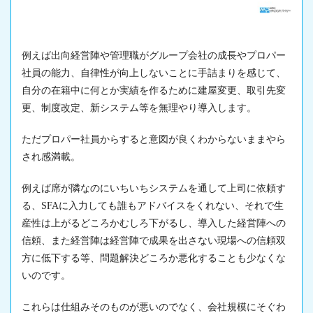
例えば出向経営陣や管理職がグループ会社の成長やプロパー
社員の能力、自律性が向上しないことに手詰まりを感じて、
自分の在籍中に何とか実績を作るために建屋変更、取引先変
更、制度改定、新システム等を無理やり導入します。
ただプロパー社員からすると意図が良くわからないままやら
され感満載。
例えば席が隣なのにいちいちシステムを通して上司に依頼す
る、SFAに入力しても誰もアドバイスをくれない、それで生
産性は上がるどころかむしろ下がるし、導入した経営陣への
信頼、また経営陣は経営陣で成果を出さない現場への信頼双
方に低下する等、問題解決どころか悪化することも少なくな
いのです。
これらは仕組みそのものが悪いのでなく、会社規模にそぐわ