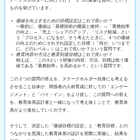
テークスホルダーに向けて行う「２つの重要な質問」という
ものを挙げています。
価値を向上するための目標設定はこれで良いか？
一般的に、価値は「基礎技術の構築と維持」→「業務効率
の向上」→「売上・シェアのアップ」「リスク軽減」とい
う「プロセス」になるが、そう考えたときに、４つの価値
の向上のためにそれぞれ設定した目標（「何が、いつまで
に、どのレベル」）はこれで良いか？という質問です。
教育内容や方法と教育到達目標はこれで良いか？
例えば、「このAという研修の内容、方法、目標は狙う価
値である『業務効率』を高めるか？」という質問です。
この２つの質問の答えを、ステークホルダー自身にも考える
させること自体が、関係者の人材育成に対しての「エンゲー
ジメント」と「バイ・イン」をより促し、この質問への答え
を、教育体系設計者と一緒になって考え抜くことで、教育体
系がより進化していくのです。
そうして、決定した「価値目標の設定」と「教育目標」との
つながりを意識した教育体系の設計を実際に実施し、結果を