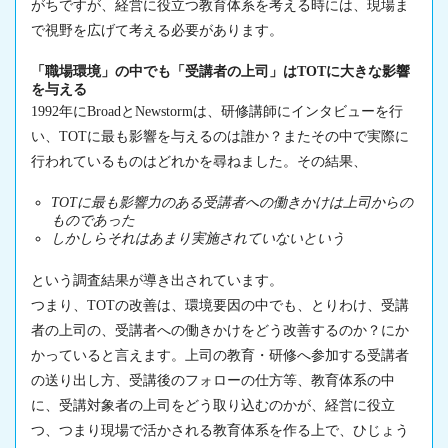
がちですが、経営に役立つ教育体系を考える時には、現場ま
で視野を広げて考える必要があります。
「職場環境」の中でも「受講者の上司」はTOTに大きな影響
を与える
1992年にBroadとNewstormは、研修講師にインタビューを行
い、TOTに最も影響を与えるのは誰か？またその中で実際に
行われているものはどれかを尋ねました。その結果、
TOTに最も影響力のある受講者への働きかけは上司からの
ものであった
しかしらそれはあまり実施されていないという
という調査結果が導き出されています。
つまり、TOTの改善は、環境要因の中でも、とりわけ、受講
者の上司の、受講者への働きかけをどう改善するのか？にか
かっていると言えます。上司の教育・研修へ参加する受講者
の送り出し方、受講後のフォローの仕方等、教育体系の中
に、受講対象者の上司をどう取り込むのかが、経営に役立
つ、つまり現場で活かされる教育体系を作る上で、ひじょう