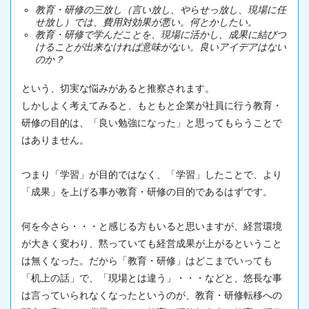
教育・研修の三放し（言い放し、やらせっ放し、現場に任
せ放し）では、費用対効果が悪い。何とかしたい。
教育・研修で学んだことを、現場に活かし、成果に結びつ
けることが出来なければ意味がない。良いアイデアはない
のか？
という、切実な悩みがあると推察されます。
しかしよく考えてみると、もともと企業が社員に行う教育・
研修の目的は、「良い勉強になった」と思ってもらうことで
はありません。
つまり「学習」が目的ではなく、「学習」したことで、より
「成果」を上げる事が教育・研修の目的であるはずです。
何を今さら・・・と感じる方もいると思いますが、経営環境
が大きく変わり、黙っていても経営成果が上がるということ
は無くなった。だから「教育・研修」はどこまでいっても
「机上の話」で、「現場とは違う」・・・などと、悠長な事
は言っていられなくなったというのが、教育・研修転移への