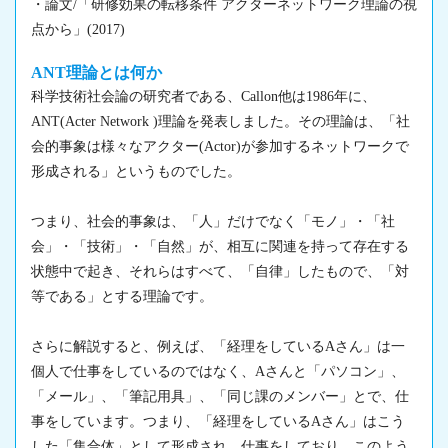
・論文/「研修効果の転移条件 アクターネットワーク理論の視
点から」(2017)
ANT理論とは何か
科学技術社会論の研究者である、Callon他は1986年に、
ANT(Acter Network )理論を発表しました。その理論は、「社
会的事象は様々なアクター(Actor)が参加するネットワークで
形成される」というものでした。
つまり、社会的事象は、「人」だけでなく「モノ」・「社
会」・「技術」・「自然」が、相互に関連を持って存在する
状態中で起き、それらはすべて、「自律」したもので、「対
等である」とする理論です。
さらに解説すると、例えば、「経理をしているAさん」は一
個人で仕事をしているのではなく、Aさんと「パソコン」、
「メール」、「筆記用具」、「同じ課のメンバー」とで、仕
事をしています。つまり、「経理をしているAさん」はこう
した「集合体」として形成され、仕事をしており、このよう