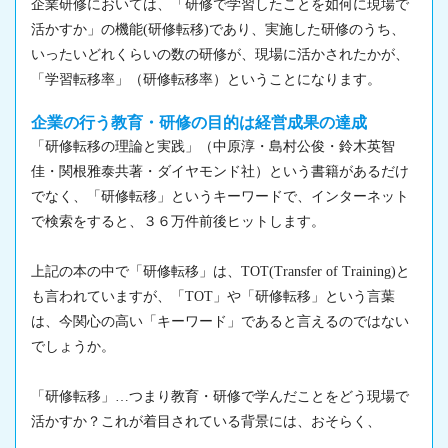
企業研修においては、「研修で学習したことを如何に現場で
活かすか」の機能(研修転移)であり、実施した研修のうち、
いったいどれくらいの数の研修が、現場に活かされたかが、
「学習転移率」（研修転移率）ということになります。
企業の行う教育・研修の目的は経営成果の達成
「研修転移の理論と実践」（中原淳・島村公俊・鈴木英智
佳・関根雅泰共著・ダイヤモンド社）という書籍があるだけ
でなく、「研修転移」というキーワードで、インターネット
で検索をすると、３６万件前後ヒットします。
上記の本の中で「研修転移」は、TOT(Transfer of Training)と
も言われていますが、「TOT」や「研修転移」という言葉
は、今関心の高い「キーワード」であると言えるのではない
でしょうか。
「研修転移」…つまり教育・研修で学んだことをどう現場で
活かすか？これが着目されている背景には、おそらく、