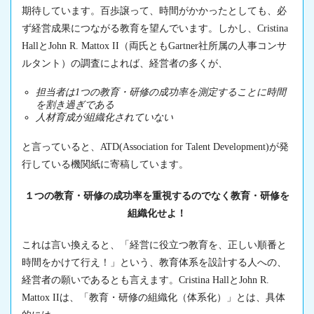
期待しています。百歩譲って、時間がかかったとしても、必
ず経営成果につながる教育を望んでいます。しかし、Cristina
HallとJohn R. Mattox II（両氏ともGartner社所属の人事コンサ
ルタント）の調査によれば、経営者の多くが、
担当者は1つの教育・研修の成功率を測定することに時間
を割き過ぎである
人材育成が組織化されていない
と言っていると、ATD(Association for Talent Development)が発
行している機関紙に寄稿しています。
１つの教育・研修の成功率を重視するのでなく教育・研修を
組織化せよ！
これは言い換えると、「経営に役立つ教育を、正しい順番と
時間をかけて行え！」という、教育体系を設計する人への、
経営者の願いであるとも言えます。Cristina HallとJohn R.
Mattox IIは、「教育・研修の組織化（体系化）」とは、具体