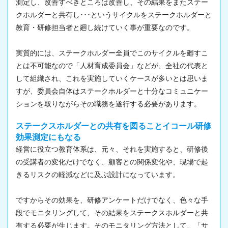
測定し、改善すべきところは改善し、その結果をまたステー
クホルダーと共有し･･･というサイクルをステークホルダーと
教育・研修担当者と廻し続けていく事が重要なのです。
実質的には、ステークホルダー全員でこのサイクルを廻すこ
とは不可能なので「人材育成委員会」などが、全社の代表と
して組織され、これを実施していくケースが多いとは思いま
すが、委員会自体はステークホルダーと十分なコミュニケー
ションを取りながらその職務を遂行する必要があります。
ステークスホルダーとの共有を図ることイコール研修
効果測定にもなる
経営に役立つ教育体系は、元々、それを実施すると、研修後
の受講者の変化だけでなく、顧客との関係変化や、現場で起
きるリスクの軽減などに及ぶ設計になっています。
ですからその効果を、研修アンケートだけでなく、色々な手
段でモニタリングして、その結果をステークスホルダーと共
有する必要が生じます。そのモニタリング方法として、「サ