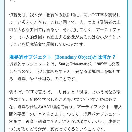
す。
伊藤氏は、我々が、教育体系設計時に、高いTOT率を実現し
ようと考えるときも、これと同じで、人、つまり受講者の上
司が大きな要因ではあるが、それだけでなく、アーティファ
クト（非人的要因）も踏まえる必要があるのはないか？とい
うことを研究論文で示唆しているのです。
境界的オブジェクト（Boundary Object)とは何か？
境界的オブジェクトとは、StarとGriesemerが、1989年に発表
したもので、（少し意訳をすると）異なる環境同士を媒介す
る「道具」や「仕組み」のことです。
例えば、TOTで言えば、「研修」と「現場」という異なる環
境の間で、研修で学習したことを現場で活かすために必要
な、道具や仕組み(ANT理論で言う、アーティファクト：非人
間的要因）のことと言えます。つまり、境界的オブジェクト
次第で、教育・研修で学んだことが現場で活かされ、成果に
つながるかどうかが、変わってくるということです。