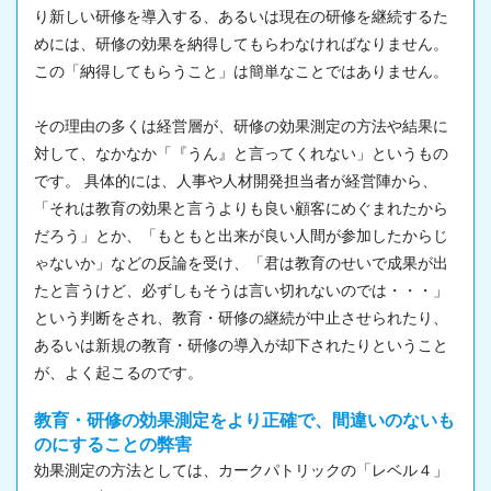
り新しい研修を導入する、あるいは現在の研修を継続するた
めには、研修の効果を納得してもらわなければなりません。
この「納得してもらうこと」は簡単なことではありません。
その理由の多くは経営層が、研修の効果測定の方法や結果に
対して、なかなか「『うん』と言ってくれない」というもの
です。 具体的には、人事や人材開発担当者が経営陣から、
「それは教育の効果と言うよりも良い顧客にめぐまれたから
だろう」とか、「もともと出来が良い人間が参加したからじ
ゃないか」などの反論を受け、「君は教育のせいで成果が出
たと言うけど、必ずしもそうは言い切れないのでは・・・」
という判断をされ、教育・研修の継続が中止させられたり、
あるいは新規の教育・研修の導入が却下されたりということ
が、よく起こるのです。
教育・研修の効果測定をより正確で、間違いのないも
のにすることの弊害
効果測定の方法としては、カークパトリックの「レベル４」