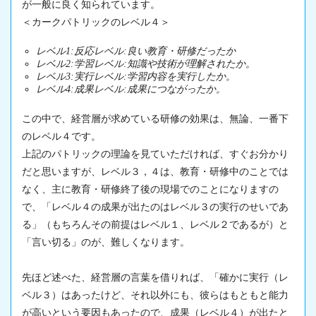
が一般に良く知られています。
＜カークパトリックのレベル４＞
レベル1:反応レベル:良い教育・研修だったか
レベル2:学習レベル:知識や技術が理解されたか。
レベル3:実行レベル:学習内容を実行したか。
レベル4:成果レベル:成果につながったか。
この中で、経営層が求めている研修の効果は、無論、一番下
のレベル４です。
上記のパトリックの理論を見ていただければ、すぐお分かり
だと思いますが、レベル３，４は、教育・研修中のことでは
なく、主に教育・研修終了後の現場でのことになりますの
で、「レベル４の成果が出たのはレベル３の実行のせいであ
る」（もちろんその前提はレベル１、レベル２であるが）と
「言い切る」のが、難しくなります。
先ほど述べた、経営層の言葉を借りれば、「確かに実行（レ
ベル３）はあったけど、それ以外にも、彼らはもともと能力
が高いという要因もあったので、成果（レベル４）が出たと