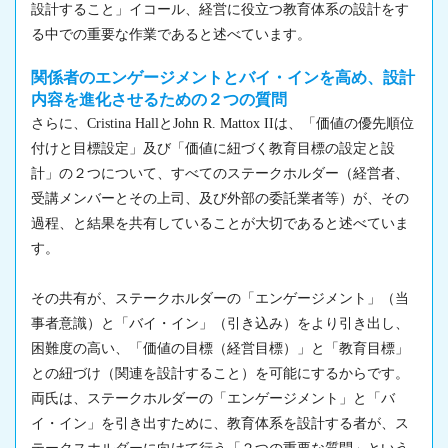
設計すること」イコール、経営に役立つ教育体系の設計をす
る中での重要な作業であると述べています。
関係者のエンゲージメントとバイ・インを高め、設計
内容を進化させるための２つの質問
さらに、Cristina HallとJohn R. Mattox IIは、「価値の優先順位
付けと目標設定」及び「価値に紐づく教育目標の設定と設
計」の２つについて、すべてのステークホルダー（経営者、
受講メンバーとその上司、及び外部の委託業者等）が、その
過程、と結果を共有していることが大切であると述べていま
す。
その共有が、ステークホルダーの「エンゲージメント」（当
事者意識）と「バイ・イン」（引き込み）をより引き出し、
困難度の高い、「価値の目標（経営目標）」と「教育目標」
との紐づけ（関連を設計すること）を可能にするからです。
両氏は、ステークホルダーの「エンゲージメント」と「バ
イ・イン」を引き出すために、教育体系を設計する者が、ス