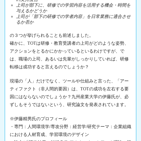
上司が部下に、研修での学習内容を活用する機会・時間を
与えるかどうか
上司が「部下の研修での学者内容」を日常業務に適合させ
るか否か
の３つが挙げられることも前述しました。
確かに、TOTは研修・教育受講者の上司がどのような姿勢、
アクションをとるかにかかっているといるわけですが、で
は、職場の上司、あるいは先輩がしっかりしていれば、研修
転移は成功すると言えるのでしょうか？
現場の「人」だけでなく、ツールや仕組みと言った、「アー
ティファクト（非人間的要因）は、TOTの成功を左右する要
因にはならないのでしょうか？九州産業大学の伊藤氏が、必
ずしもそうではないという、研究論文を発表されています。
※伊藤精男氏のプロフィール
・専門：人間環境学/専攻分野：経営学/研究テーマ：企業組織
における人材育成、学習環境のデザイン