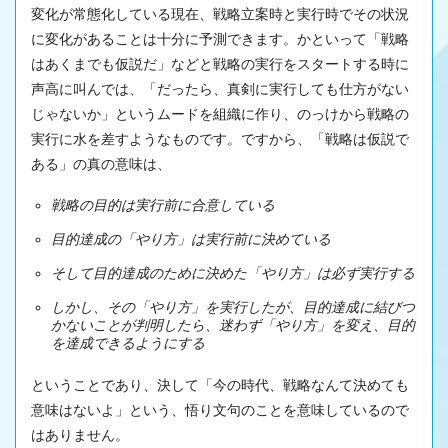
変化が常態化している現在、戦略立案時と実行時でその状況
に変化があることは十分に予測できます。かといって「戦略
はあくまでも仮説だ」などと戦略の実行をスタートする時に
声高に叫んでは、「だったら、真剣に実行しても仕方がない
じゃないか」というムードを組織に作り、のっけから戦略の
実行に水を差すようなものです。ですから、「戦略は仮説で
ある」の真の意味は、
戦略の目的は実行前に合意している
目的達成の「やり方」は実行前に決めている
そして目的達成のために決めた「やり方」は必ず実行する
しかし、その「やり方」を実行したが、目的達成に結びつ
かないことが判明したら、迷わず「やり方」を変え、目的
を達成できるようにする
ということであり、決して「今の時代、戦略なんて決めても
意味はないよ」という、悟り文句のことを意味しているので
はありません。