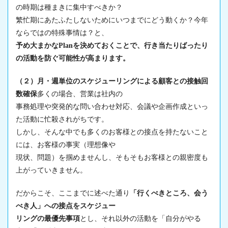
の時期は種まきに集中すべきか？
繁忙期にあたふたしないためにいつまでにどう動くか？今年
ならではの特殊事情は？と、
予め大まかなPlanを決めておくことで、行き当たりばったり
の活動を防ぐ可能性が高まります。
（２）月・週単位のスケジューリングによる顧客との接触回
数確保
多くの場合、営業は社内の
事務処理や突発的な問い合わせ対応、会議や企画作成といっ
た活動に忙殺されがちです。
しかし、そんな中でも多くのお客様との接点を持たないこと
には、お客様の事実（理想像や
現状、問題）を掴めませんし、そもそもお客様との親密度も
上がっていきません。
だからこそ、ここまでに述べた通り
「行くべきところ、会う
べき人」への接点をスケジュー
リングの最優先事項
とし、それ以外の活動を「自分がやる