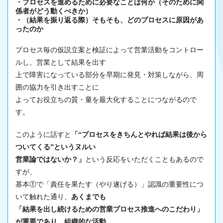
・プロセスを進めるために必要なことは何か（そのために関
係者がどう動くべきか）
・（結果を振り返る際）そもそも、どのプロセスに原因があ
ったのか
プロセス毎の仮説立案と検証によって営業活動をコントロー
ルし、営業として結果を出す
上で障害になっている部分を早期に発見・対策しながら、周
囲の協力を引き出すことに
よってお役立ちの質・量を最大化することにつながるので
す。
このように話すと
「“プロセスをきちんとやれば結果は後から
ついてくる”というヌルい
営業論ではないか？」
という反応をいただくこともあるので
すが、
基本①で「責任を果たす（やり遂げる）」認識の重要性につ
いて触れた通り、
あくまでも
「結果を出し続けるための営業プロセス推進へのこだわり」
が重要であり、組織的な活動