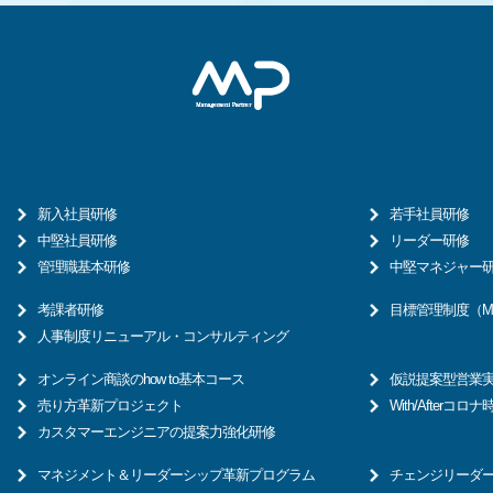
新入社員研修
若手社員研修
中堅社員研修
リーダー研修
管理職基本研修
中堅マネジャー
考課者研修
目標管理制度（M
人事制度リニューアル・コンサルティング
オンライン商談のhow to基本コース
仮説提案型営業
売り方革新プロジェクト
With/After
カスタマーエンジニアの提案力強化研修
マネジメント＆リーダーシップ革新プログラム
チェンジリーダ