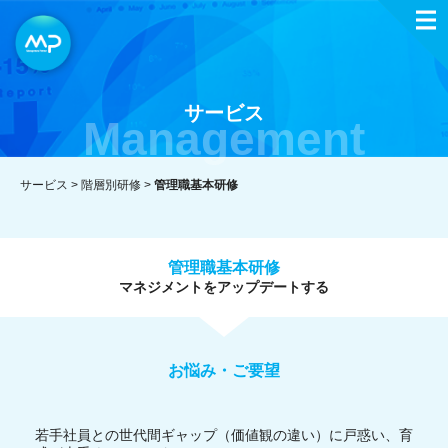
サービス
Management
サービス >
階層別研修
>
管理職基本研修
管理職基本研修
マネジメントをアップデートする
お悩み・ご要望
若手社員との世代間ギャップ（価値観の違い）に戸惑い、育