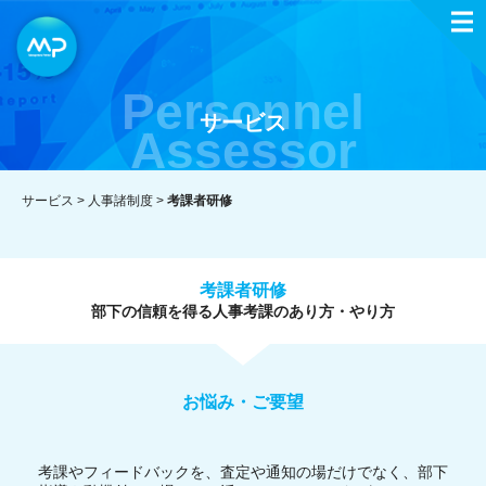
Personnel
サービス
Assessor
サービス >
人事諸制度
>
考課者研修
考課者研修
部下の信頼を得る人事考課のあり方・やり方
お悩み・ご要望
考課やフィードバックを、査定や通知の場だけでなく、部下