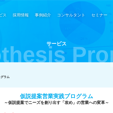
ビス
採用情報
事例紹介
コンサルタント
セミナー
サービス
thesis Pro
ログラム
仮説提案営業実践プログラム
～仮説提案でニーズを創り出す「攻め」の営業への変革～