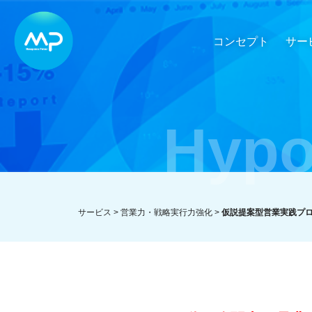
コンセプト
サー
Hypo
サービス >
営業力・戦略実行力強化
>
仮説提案型営業実践プ