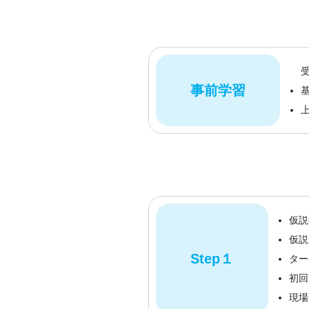
事前学習
仮説
仮説
Step１
ター
初回
現場