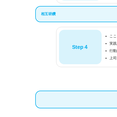
相互研鑽
ここ
実践
Step４
行動
上司