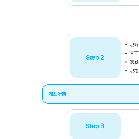
現時
直面
Step２
実践
現場
相互研鑽
実
Step３
（