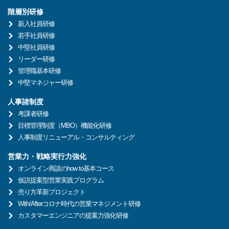
階層別研修
新入社員研修
若手社員研修
中堅社員研修
リーダー研修
管理職基本研修
中堅マネジャー研修
人事諸制度
考課者研修
目標管理制度（MBO）機能化研修
人事制度リニューアル・コンサルティング
営業力・戦略実行力強化
オンライン商談のhow to基本コース
仮説提案型営業実践プログラム
売り方革新プロジェクト
With/Afterコロナ時代の営業マネジメント研修
カスタマーエンジニアの提案力強化研修