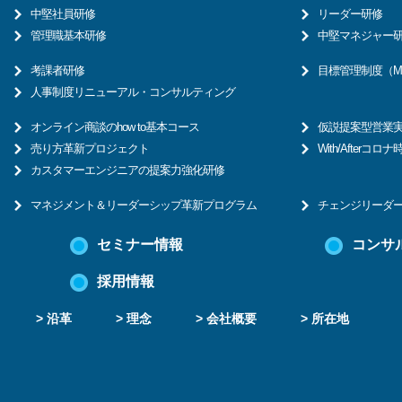
中堅社員研修
リーダー研修
管理職基本研修
中堅マネジャー
考課者研修
目標管理制度（M
人事制度リニューアル・コンサルティング
オンライン商談のhow to基本コース
仮説提案型営業
売り方革新プロジェクト
With/After
カスタマーエンジニアの提案力強化研修
マネジメント＆リーダーシップ革新プログラム
チェンジリーダ
セミナー情報
コンサ
採用情報
> 沿革
> 理念
> 会社概要
> 所在地